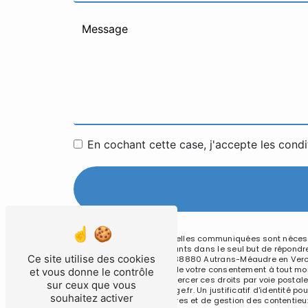
En cochant cette case, j'accepte les condi
** Les données personnelles communiquées sont nécessai
Alpes et ses sous-traitants dans le seul but de répond
Ce site utilise des cookies
165 Route de Grenoble, 38880 Autrans-Méaudre en Vercors
d’opposition, de retrait de votre consentement à tout mo
et vous donne le contrôle
mortem. Vous pouvez exercer ces droits par voie postal
sur ceux que vous
soltechnichapes@orange.fr. Un justificatif d'identité 
souhaitez activer
légale aux fins probatoires et de gestion des contentieu