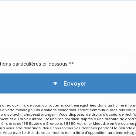
tions particulières ci-dessous **
Envoyer
res aux fins de vous contacter et sont enregistrées dans un fichier inform
re à votre message. Les données collectées seront communiquées aux seuls 
 soltechnichapes@orange.fr. Vous disposez de droits d’accès, de rectificati
ment et du droit d’introduire une réclamation auprès d’une autorité de contrô
e à l'adresse 165 Route de Grenoble, 38880 Autrans-Méaudre en Vercors ou p
pourra vous être demandé. Nous conservons vos données pendant la période de
x. Vous avez le droit de vous inscrire sur la liste d'opposition au démarchag