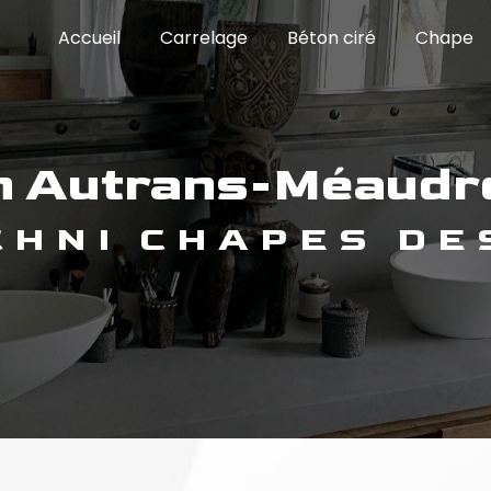
Accueil
Carrelage
Béton ciré
Chape
ain Autrans-Méaudr
ECHNI CHAPES DE