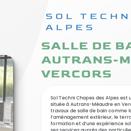
SOL TECHNI CHAPES DES
ALPES
SALLE DE BAIN À
AUTRANS-M
VERCORS
Sol Techni Chapes des Alpes est une entreprise générale de salle de bain,
située à Autrans-Méaudre en Verc
travaux de salle de bain comme la
l’aménagement extérieur, le terra
formation et d’une expérience so
ses services auprès des particulie